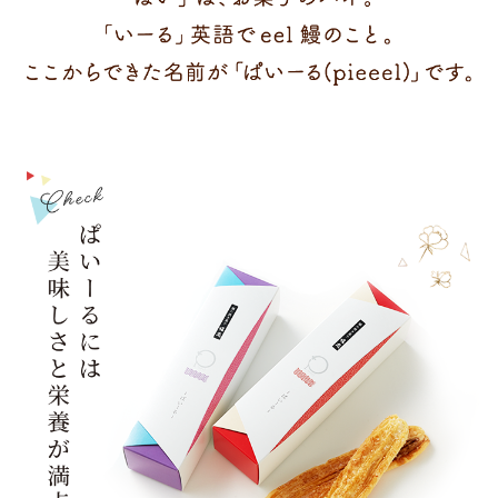
るの由
来
「ぱい」は、お菓子のパイ。 「いーる」英語
でeel鰻のこと。 ここからできた名前が「ぱい
ーる(pieeel)」です。