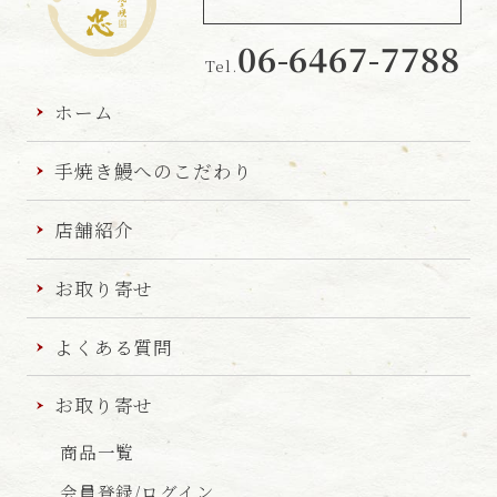
06-6467-7788
Tel.
炭火手焼き
鰻 堀忠
ホーム
手焼き鰻へのこだわり
店舗紹介
お取り寄せ
よくある質問
お取り寄せ
商品一覧
会員登録/ログイン