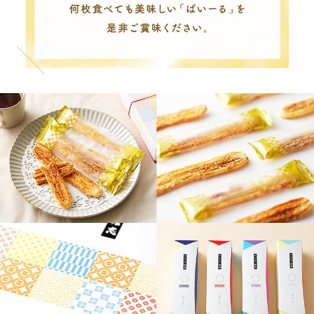
手作りで作る「ぱいーる」
は、 職人さんの手で温かみ
ある 商品へと仕上がり、 テ
ィータイムのお供にも最適。
癖になること間違いなし。
何枚食べても美味しい「ぱい
ーる」を 是非ご賞味くださ
い。