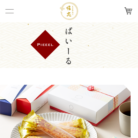
ナビを
カー
炭火手
開く
ト
焼き鰻
手焼き鰻へのこだわり
堀忠
店舗紹介
ぱいーる
お取り寄せ
会社概要
よくある質問
お問い合わせ