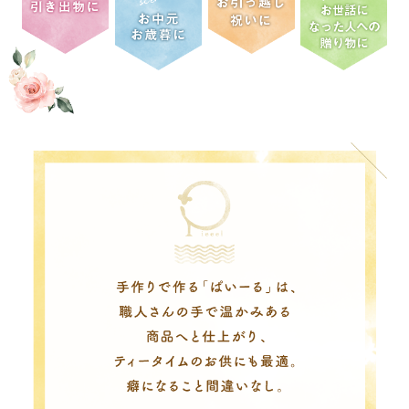
引き出物に
お引越しお
お中元お歳
お世話にな
祝いに
暮に
った人への
贈り物に