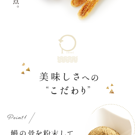
ぱいー
るには
美味し
さと栄
養が満
点。
美味しさへの”こだわり”
ポイント1