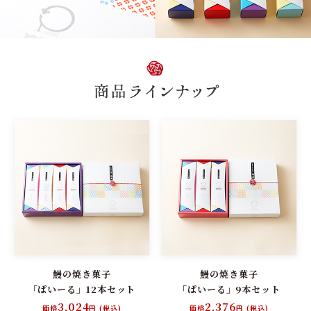
商品ラインナップ
鰻の焼き菓子
鰻の焼き菓子
「ぱいーる」12本セット
「ぱいーる」9本セット
3,024
2,376
価格
円 (税込)
価格
円 (税込)