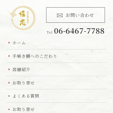
お問い合わせ
06-6467-7788
Tel.
炭火手焼き
鰻 堀忠
ホーム
手焼き鰻へのこだわり
店舗紹介
お取り寄せ
よくある質問
お取り寄せ