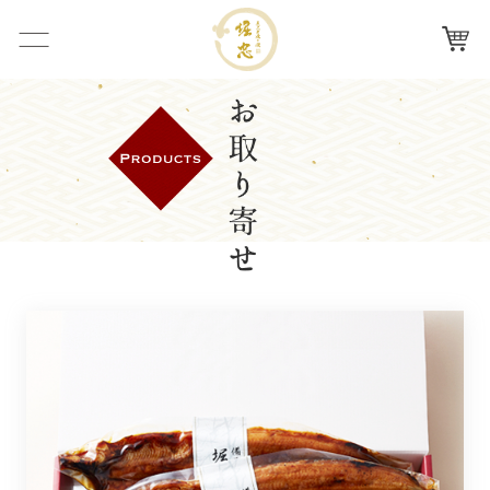
ナビを
カー
炭火手
開く
ト
焼き鰻
手焼き鰻へのこだわり
堀忠
店舗紹介
お取り寄せ
お取り寄せ
会社概要
よくある質問
お問い合わせ