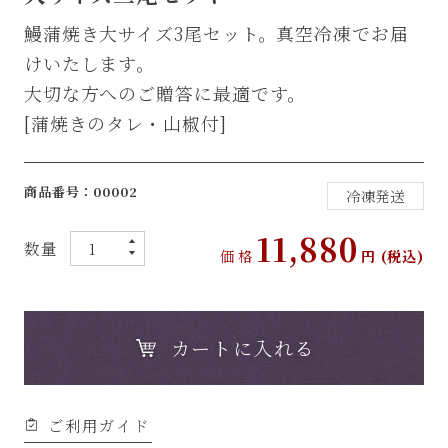
鰻蒲焼き大サイズ3尾セット。真空冷凍でお届
けいたします。
大切な方へのご贈答に最適です。
[蒲焼きのタレ・山椒付]
商品番号：00002
冷凍発送
11,880
数量
価格
円 (税込)
▲
▼
カートに入れる
ご利用ガイド