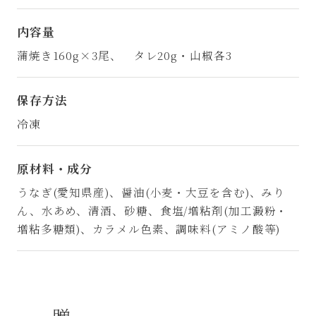
内容量
蒲焼き160g×3尾、 タレ20g・山椒各3
保存方法
冷凍
原材料・成分
うなぎ(愛知県産)、醤油(小麦・大豆を含む)、みり
ん、水あめ、清酒、砂糖、食塩/増粘剤(加工澱粉・
増粘多糖類)、カラメル色素、調味料(アミノ酸等)