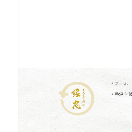
ホーム
手焼き
炭火手焼き鰻
堀忠