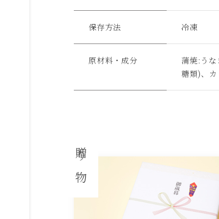
保存方法
冷凍
原材料・成分
蒲焼:う
糖類)、カ
贈り物