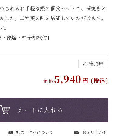
められるお手軽な鰻の個食セットで、蒲焼きと
ました。二種類の味を堪能していただけます。
ズ。
椒・藻塩・柚子胡椒付]
冷凍発送
5,940
円 (税込)
価格
カートに入れる
配送・送料について
お問い合わせ