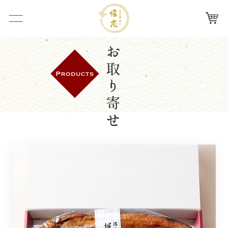
ナビを
カー
炭火手
開く
ト
焼き鰻
手焼き鰻へのこだわり
堀忠
店舗紹介
お取り寄せ
お取り寄せ
会社概要
よくある質問
お問い合わせ