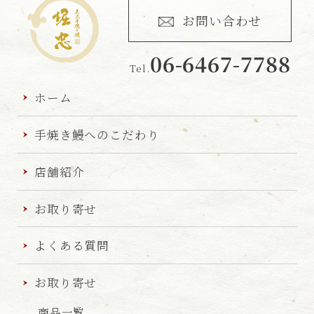
お問い合わせ
06-6467-7788
Tel.
炭火手焼き
鰻 堀忠
ホーム
手焼き鰻へのこだわり
店舗紹介
お取り寄せ
よくある質問
お取り寄せ
商品一覧