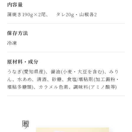
内容量
蒲焼き190g×2尾、 タレ20g・山椒各2
保存方法
冷凍
原材料・成分
うなぎ(愛知県産)、醤油(小麦・大豆を含む)、みり
ん、水あめ、清酒、砂糖、食塩/増粘剤(加工澱粉・
増粘多糖類)、カラメル色素、調味料(アミノ酸等)
贈り物