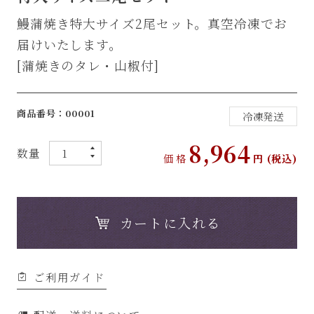
鰻蒲焼き特大サイズ2尾セット。真空冷凍でお
届けいたします。
[蒲焼きのタレ・山椒付]
商品番号：00001
冷凍発送
8,964
数量
価格
円 (税込)
▲
▼
カートに入れる
ご利用ガイド